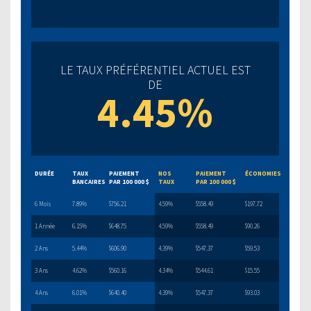
LE TAUX PRÉFÉRENTIEL ACTUEL EST
DE
4.45%
DURÉE
TAUX
PAIEMENT
NOS
PAIEMENT
ÉCONOMIES
BANCAIRES
PAR 100 000 $
TAUX
PAR 100 000 $
6 Mois
7.89%
$756.21
4.59%
$558.49
$197.72
1 Année
6.15%
$648.75
4.59%
$558.49
$90.26
2 Ans
5.44%
$606.90
4.39%
$547.37
$59.53
3 Ans
4.62%
$560.16
4.34%
$544.61
$15.55
4 Ans
6.01%
$640.40
4.39%
$547.37
$93.03