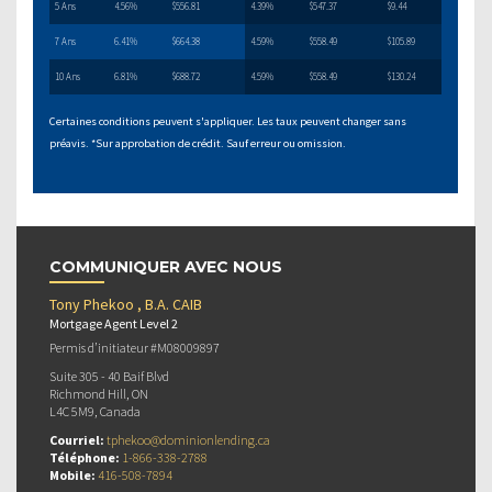
5 Ans
4.56%
$556.81
4.39%
$547.37
$9.44
7 Ans
6.41%
$664.38
4.59%
$558.49
$105.89
10 Ans
6.81%
$688.72
4.59%
$558.49
$130.24
Certaines conditions peuvent s'appliquer. Les taux peuvent changer sans
préavis. *Sur approbation de crédit. Sauf erreur ou omission.
COMMUNIQUER AVEC NOUS
Tony Phekoo , B.A. CAIB
Mortgage Agent Level 2
Permis d’initiateur #M08009897
Suite 305 - 40 Baif Blvd
Richmond Hill, ON
L4C 5M9, Canada
Courriel:
tphekoo@dominionlending.ca
Téléphone:
1-866-338-2788
Mobile:
416-508-7894